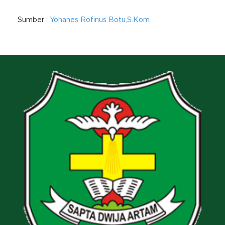
Sumber :
Yohanes Rofinus Botu,S.Kom